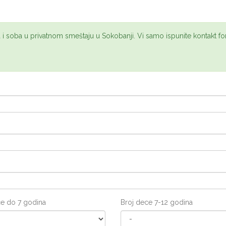
 i soba u privatnom smeštaju u Sokobanji. Vi samo ispunite kontakt f
ce do 7 godina
Broj dece 7-12 godina