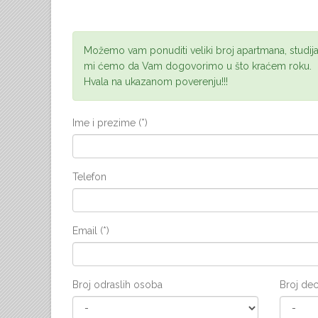
Možemo vam ponuditi veliki broj apartmana, studija
mi ćemo da Vam dogovorimo u što kraćem roku.
Hvala na ukazanom poverenju!!!
Ime i prezime (*)
Telefon
Email (*)
Broj odraslih osoba
Broj de