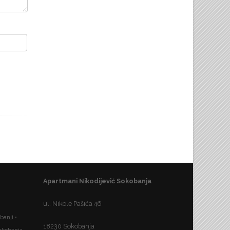
Apartmani Nikodijević Sokobanja
ul. Nikole Pašića 46
banji •
18230 Sokobanja