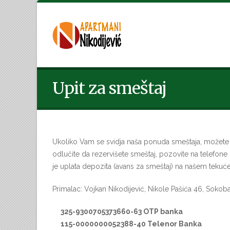
Upit za smeštaj
Ukoliko Vam se svidja naša ponuda smeštaja, možete na
odlučite da rezervišete smeštaj, pozovite na telefone
je uplata depozita (avans za smeštaj) na našem tekuć
Primalac: Vojkan Nikodijević, Nikole Pašića 46, Sokoba
325-9300705373660-63 OTP banka
115-0000000052388-40 Telenor Banka