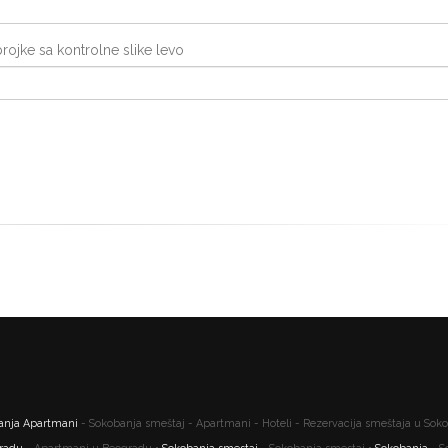
brojke sa kontrolne slike levo
anja Apartmani
- Sokobanja smeštaj - Apartmani - Hoteli - Rezervacija smeštaja u Soko