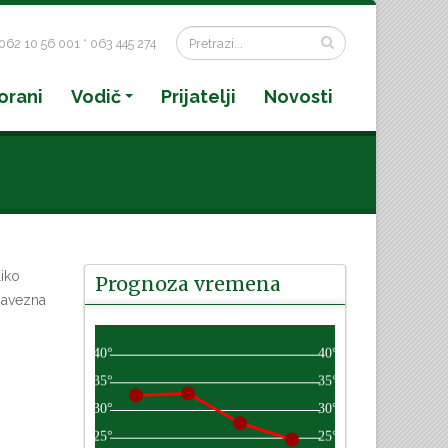
062 10 56 001 * 063 445 274
orani
Vodič
Prijatelji
Novosti
liko
Prognoza vremena
obavezna