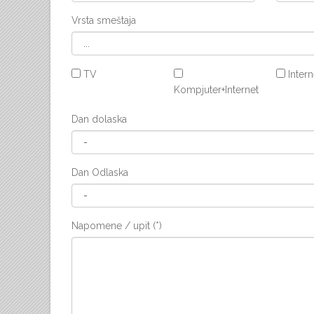
Vrsta smeštaja
TV
Intern
Kompjuter+Internet
Dan dolaska
Dan Odlaska
Napomene / upit (*)