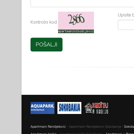
Upisite 
Kontrolni kod
POŠALJI
Apartmani Randjelović
- Apartmani Randjelović Sokobanja •
Sokob