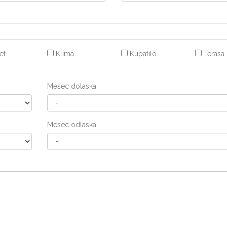
et
Klima
Kupatilo
Terasa
Mesec dolaska
Mesec odlaska