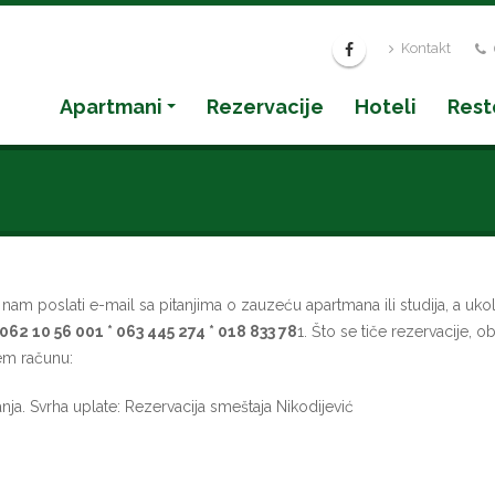
Kontakt
Apartmani
Rezervacije
Hoteli
Rest
m poslati e-mail sa pitanjima o zauzeću apartmana ili studija, a uko
062 10 56 001 * 063 445 274 * 018 833 78
1. Što se tiče rezervacije, 
em računu:
nja. Svrha uplate: Rezervacija smeštaja Nikodijević