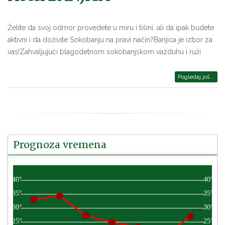
Želite da svoj odmor provedete u miru i tišini, ali da ipak budete
aktivni i da doživite Sokobanju na pravi način?Banjica je izbor za
vas!Zahvaljujući blagodetnom sokobanjskom vazduhu i ruži
Pogledaj još...
Prognoza vremena