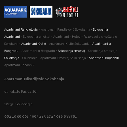
Apartmani Randjelović
- Apartmani Randjelović Sokobanja •
Sokobanja
Apartmani
- Sokobanja smeštaj - Apartmani - Hoteli - Rezervacija smeštaja u
Sokobanji •
Apartmani Krstić
- Apartmani Krstić Sokobanja •
Apartmani u
Beogradu
- Apartmani u Beogradu •
Sokobanja smestaj
- Sokobanja smestaj •
Sokobanja
- Sokobanja - apartmani, Smeštaj Soko Banja •
Apartmani Kopaonik
-
Apartmani Kopaonik
Apartmani Nikodijević Sokobanja
ul. Nikole Pašića 46
18230 Sokobanja
062 10 56 001 * 063 445 274 * 018 833 781