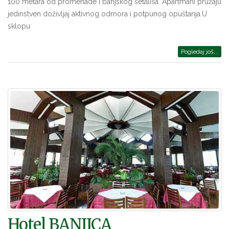
100 metara od promenade i banjskog šetališa. Apartmani pružaju
jedinstven doživljaj aktivnog odmora i potpunog opuštanja.U
sklopu
Pogledaj još...
Hotel BANJICA