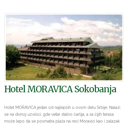
Hotel MORAVICA Sokobanja
Hotel MORAVICA jedan od najlepših u ovom delu Srbije. Nalazi
se na divnoj uzvišici, gde vetar stalno čarlija, a sa čijih terasa
može lepo da se posmatra plaža na reci Moravici kao i zalazak