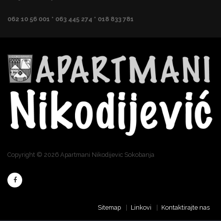
062 10 56 001 * 063 445 274 * 018 833 781
Copyright © 2026 Apartmani Nikodijevic Sokobanja
Sitemap
Linkovi
Kontaktirajte nas