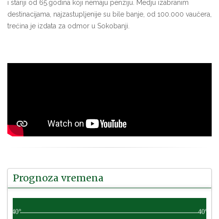
i stariji od 65.godina koji nemaju penziju. Medju izabranim
destinacijama, najzastupljenije su bile banje, od 100.000 vaučera,
trećina je izdata za odmor u Sokobanji.
Prognoza vremena