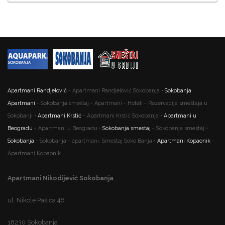
Apartmani Randjelović
- Apartmani Randjelović Sokobanja •
Sokobanja
Apartmani
- Sokobanja smeštaj - Apartmani - Hoteli - Rezervacija smeštaja u
Sokobanji •
Apartmani Krstić
- Apartmani Krstić Sokobanja •
Apartmani u
Beogradu
- Apartmani u Beogradu •
Sokobanja smestaj
- Sokobanja smestaj •
Sokobanja
- Sokobanja - apartmani, Smeštaj Soko Banja •
Apartmani Kopaonik
-
Apartmani Kopaonik
Apartmani Nikodijević Sokobanja
ul. Nikole Pašića 46
18230 Sokobanja