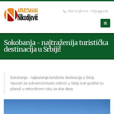
062 10 56 001 * 063 445 274
Sokobanja - najtraženija turistička
destinacija u Srbiji!
Sokobanja - najtraženija turistička destinacija u Srbiji.
Vaučeri za subvencionisani odmor u Srbiji ove godine su
planuli u rekordnom roku za dva dana.