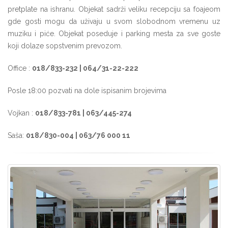
pretplate na ishranu. Objekat sadrži veliku recepciju sa foajeom
gde gosti mogu da uživaju u svom slobodnom vremenu uz
muziku i piće. Objekat poseduje i parking mesta za sve goste
koji dolaze sopstvenim prevozom.
Office :
018/833-232 | 064/31-22-222
Posle 18:00 pozvati na dole ispisanim brojevima
Vojkan :
018/833-781 | 063/445-274
Saša:
018/830-004 | 063/76 000 11