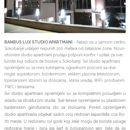
BANBUS LUX STUDIO APARTMANI
- Nalazi se u samom centru
Sokobanje udaljen nepunih 100 metara od šetališne zone. Novo-
otvoreni studio apartmani pružaju potpuni konfor i užitak za sve
turiste koji odluče da borave u Sokobanji. Svi studio apartmani
opremljeni su sa mini kuhinjama, ugradnom pločom sa dve
ringle, aspiratorom, frižiderimom, velikim plazma televizorom,
trpezariskim stolom sa stolicama , klima uređaj, WiFi, prostranim
TWC i terasama.
Svi studio apartmani opremljeni su sa kompletnim posudjem u
skladu sa strukturom studia. Sve terase opremljene su plastičnim
baštenskim garniturama sto sa stolicama. Pored opremljenih
studio apartmana objekat sadrži svoj restoran kapaciteta cca 60-
70 mesta. U restoranu svi gosti koji žele mogu da koriste usluge
restorana hrane i pića ala kart ili polupansion ako žele da se