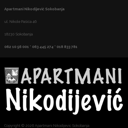
Apartmani Nikodijević Sokobanja
ul. Nikole Pašića 46
18230 Sokobanja
062 10 56 001 * 063 445 274 * 018 833 781
Copyright © 2026 Apartmani Nikodijevic Sokobanja