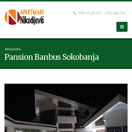
062 10 56 001 * 063 445 274
PANSIONI
Pansion Banbus Sokobanja